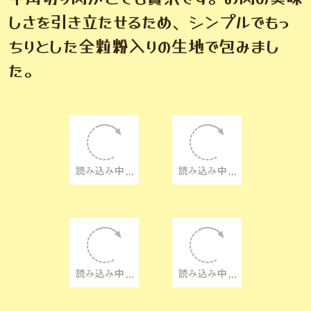
カレーパングランプリ西日本焼きカレー部
門で2年連続、最高金賞を受賞しまし
た！
オリジナルのスパイスカレーの香りが食欲
をそそります。具材に使用している大きな
牛角切り肉がとても贅沢です。お肉の美味
しさを引き立たせるため、シンプルでもっ
ちりとした全粒粉入りの生地で包みまし
た。